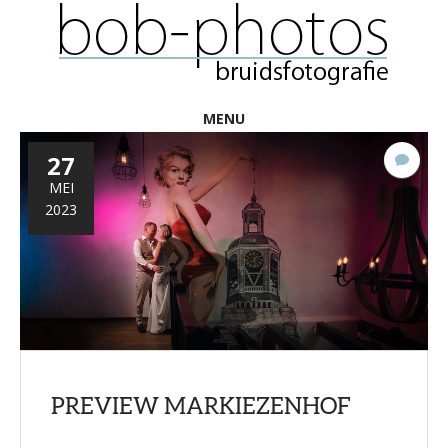
MENU
27
Gee
react
MEI
2023
PREVIEW MARKIEZENHOF