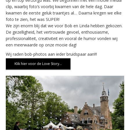
op en top verzorgd was. We begonnen met een mooie media
clip, waarbij foto’s voorbij kwamen van de hele dag. Daar
kwamen de eerste geluk traantjes al… Daarna kregen we elke
foto te zien, het was SUPER!
We zijn enorm blij dat we voor Bob en Linda hebben gekozen.
De gezelligheid, het vertrouwde gevoel, enthousiasme,
professionaliteit, creativiteit en vooral de humor vonden wij
een meerwaarde op onze mooie dag!
Wij raden bob-photos aan ieder bruidspaar aan!!!
Klik hier voor de Love Story…