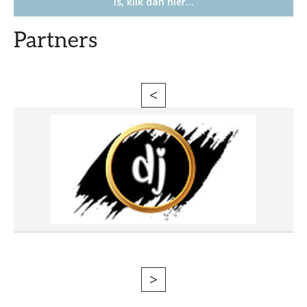
is, klik dan hier…
Partners
<
>