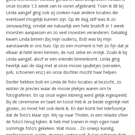
onze locatie 1,5 week van te voren afgebrand. Toen ik dit bij
Linda aangaf ging ook zij zoeken naar andere locaties die
eventueel mogelijk kunnen zijn. Op de dag zelf was ik zo
zenuwachtig, omdat we natuurlijk een hele bruiloft in 1 week
moesten aanpassen en zo veel moesten veranderen. Gelukkig
kwam Linda binnen (bij mijn ouders), Bob was bij mijn
aanstaande in ons huis. Op zo een moment is het zo fijn dat je
elkaar al hebt leren kennen, de rust zelve en vrolijk. Zoals ik bij
Linda aangaf, alsof er een vriendin binnenkomt. Linda ging
heerlijk aan de slag met al onze mooie spulletjes (sieraden,
jurk, schoenen enz.) en onze dochter mocht haar helpen.
Eerder hebben bob en Linda de foto locaties al bezocht, zo
wisten ze precies waar de mooie plekjes waren om te
fotograferen. En op onze eigen inbreng werd gelijk ingespeeld.
Bij de ceremonie en taart en toost heb ik ze beide eigenlijk niet
gezien, zo moet het ook denk ik. En dan komt het telefoontje
dat de foto’s klaar zijn. Wij op naar Tholen, in een relaxte sfeer
de foto’s terug kijken. Ik heb met tranen in mijn ogen naar
sommige foto’s gekeken. Wat mooi… Zo onwijs kundig,
professioneel, warm, grappig, vertrouwd. Ik kan iedereen Bob