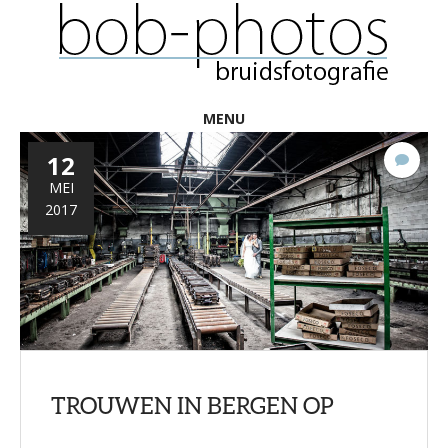
MENU
12
2
react
MEI
2017
TROUWEN IN BERGEN OP