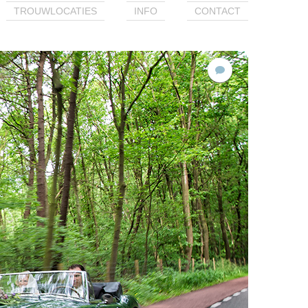
TROUWLOCATIES
INFO
CONTACT
7
reacties