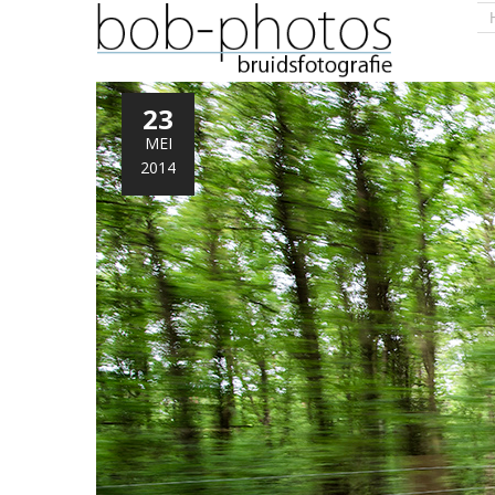
23
MEI
2014