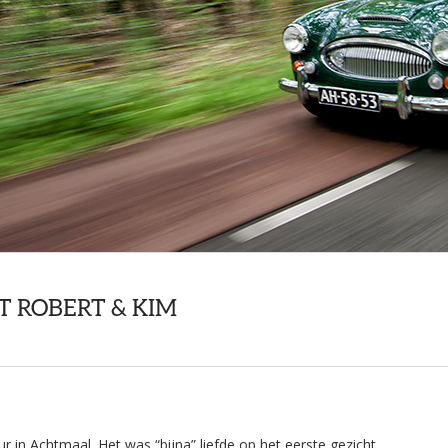
 ROBERT & KIM
 in Achtmaal. Het was “bijna” liefde op het eerste gezicht…