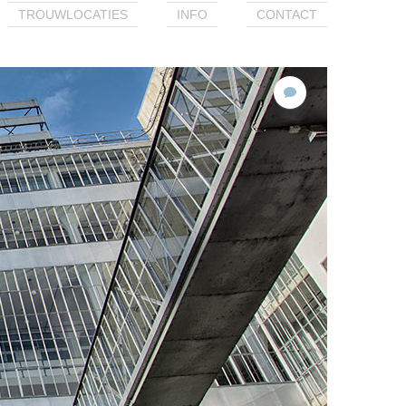
TROUWLOCATIES
INFO
CONTACT
Geen
reacties