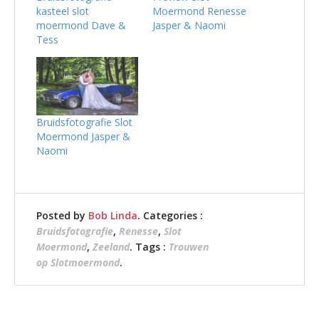
kasteel slot
Moermond Renesse
moermond Dave &
Jasper & Naomi
Tess
Bruidsfotografie Slot
Moermond Jasper &
Naomi
Posted by
Bob Linda
. Categories :
Bruidsfotografie
,
Renesse
,
Slot
Moermond
,
Zeeland
. Tags :
Trouwen
op Slotmoermond
.