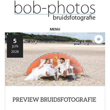
MENU
5
Gee
react
JUN
2026
PREVIEW BRUIDSFOTOGRAFIE