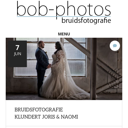
MENU
7
10
react
JUN
BRUIDSFOTOGRAFIE
KLUNDERT JORIS & NAOMI