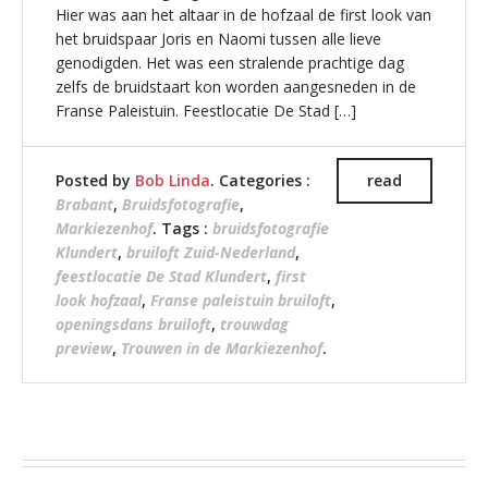
Hier was aan het altaar in de hofzaal de first look van
het bruidspaar Joris en Naomi tussen alle lieve
genodigden. Het was een stralende prachtige dag
zelfs de bruidstaart kon worden aangesneden in de
Franse Paleistuin. Feestlocatie De Stad […]
Posted by
Bob Linda
. Categories :
read
Brabant
,
Bruidsfotografie
,
Markiezenhof
. Tags :
bruidsfotografie
Klundert
,
bruiloft Zuid-Nederland
,
feestlocatie De Stad Klundert
,
first
look hofzaal
,
Franse paleistuin bruiloft
,
openingsdans bruiloft
,
trouwdag
preview
,
Trouwen in de Markiezenhof
.