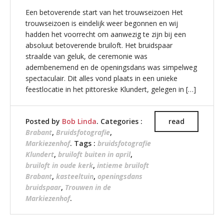
Een betoverende start van het trouwseizoen Het
trouwseizoen is eindelijk weer begonnen en wij
hadden het voorrecht om aanwezig te zijn bij een
absoluut betoverende bruiloft. Het bruidspaar
straalde van geluk, de ceremonie was
adembenemend en de openingsdans was simpelweg
spectaculair. Dit alles vond plaats in een unieke
feestlocatie in het pittoreske Klundert, gelegen in […]
Posted by
Bob Linda
. Categories :
read
Brabant
,
Bruidsfotografie
,
Markiezenhof
. Tags :
bruidsfotografie
Klundert
,
bruiloft buiten in april
,
bruiloft in oude kerk
,
intieme bruiloft
Brabant
,
kasteeltuin
,
openingsdans
bruidspaar
,
Trouwen in de
Markiezenhof
.