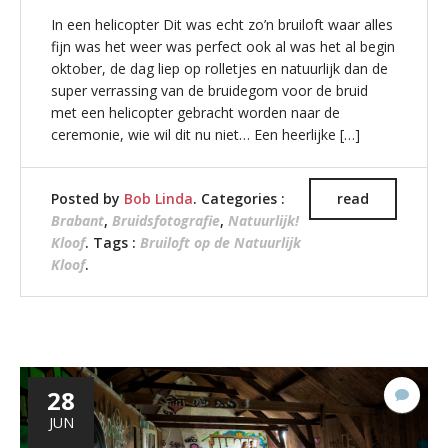
In een helicopter Dit was echt zo’n bruiloft waar alles
fijn was het weer was perfect ook al was het al begin
oktober, de dag liep op rolletjes en natuurlijk dan de
super verrassing van de bruidegom voor de bruid
met een helicopter gebracht worden naar de
ceremonie, wie wil dit nu niet… Een heerlijke […]
Posted by
Bob Linda
. Categories :
read
Brabant
,
Bruidsfotografie
,
Natuurlijk!
Kloof
. Tags :
Bruiloft op de Natuurlijk
Kloof
.
28
4
react
JUN