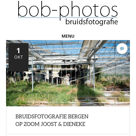
MENU
1
2
react
OKT
BRUIDSFOTOGRAFIE BERGEN
OP ZOOM JOOST & DIENEKE