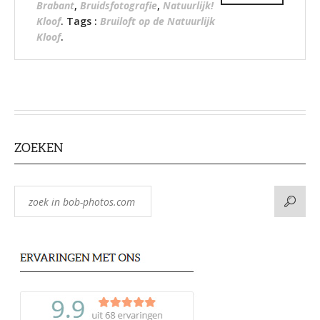
Brabant
,
Bruidsfotografie
,
Natuurlijk!
Kloof
. Tags :
Bruiloft op de Natuurlijk
Kloof
.
ZOEKEN