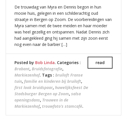
De trouwdag van Myra en Dennis begon in hun
mooie huis, gelegen in een schilderachtig oud
straatje in Bergen op Zoom. De voorbereidingen van
Myra samen met de twee meiden en haar moeder
was heel gezellig en ontspannen. Nadat Dennis zich
had aangekleed ging hij samen met zijn zoon eerst
nog even naar de barbier […]
Posted by
Bob Linda
. Categories :
read
Brabant
,
Bruidsfotografie
,
Markiezenhof
. Tags :
bruiloft Franse
tuin
,
familie en kinderen bij bruiloft
,
first look bruidspaar
,
huwelijksfeest De
Stadsburger Bergen op Zoom
,
salsa
openingsdans
,
Trouwen in de
Markiezenhof
,
trouwfoto’s stamcafé
.