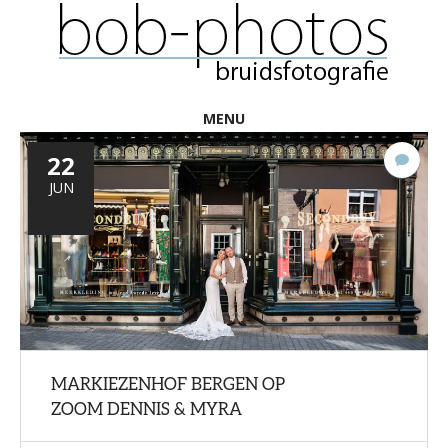
MENU
22
Gee
react
JUN
MARKIEZENHOF BERGEN OP
ZOOM DENNIS & MYRA