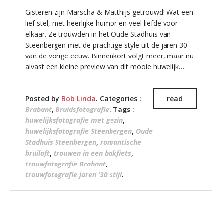
Gisteren zijn Marscha & Matthijs getrouwd! Wat een
lief stel, met heerlijke humor en veel liefde voor
elkaar. Ze trouwden in het Oude Stadhuis van
Steenbergen met de prachtige style uit de jaren 30
van de vorige eeuw. Binnenkort volgt meer, maar nu
alvast een kleine preview van dit mooie huwelijk…
Posted by
Bob Linda
. Categories :
read
Brabant
,
Bruidsfotografie
. Tags :
huwelijksfotografie met gezin
,
huwelijksfotografie Steenbergen
,
Oude
Stadhuis Steenbergen
,
romantische
bruiloft
,
trouwen in een bakfiets
,
trouwfotografie Brabant
,
trouwfotografie jaren ’30 stijl
.