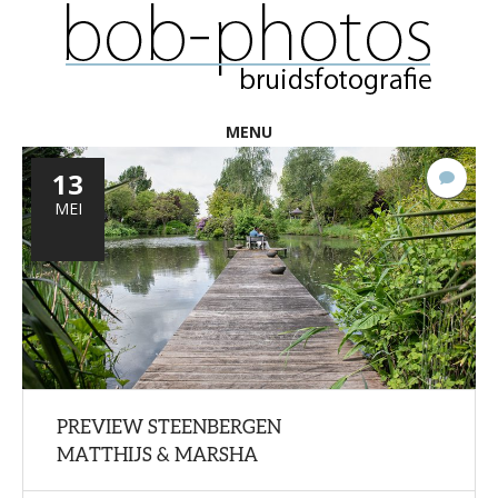
MENU
13
Gee
react
MEI
PREVIEW STEENBERGEN
MATTHIJS & MARSHA