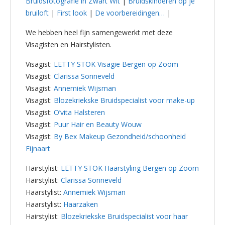
Bruidsfotografie in Zwart Wit
|
Bruidskinderen op je
bruiloft
|
First look
|
De voorbereidingen…
|
We hebben heel fijn samengewerkt met deze
Visagisten en Hairstylisten.
Visagist:
LETTY STOK Visagie Bergen op Zoom
Visagist:
Clarissa Sonneveld
Visagist:
Annemiek Wijsman
Visagist:
Blozekriekske Bruidspecialist voor make-up
Visagist:
O’vita Halsteren
Visagist:
Puur Hair en Beauty Wouw
Visagist:
By Bex Makeup Gezondheid/schoonheid
Fijnaart
Hairstylist:
LETTY STOK Haarstyling Bergen op Zoom
Hairstylist:
Clarissa Sonneveld
Haarstylist:
Annemiek Wijsman
Haarstylist:
Haarzaken
Hairstylist:
Blozekriekske Bruidspecialist voor haar