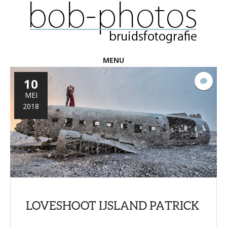
MENU
10
7
react
MEI
2018
LOVESHOOT IJSLAND PATRICK