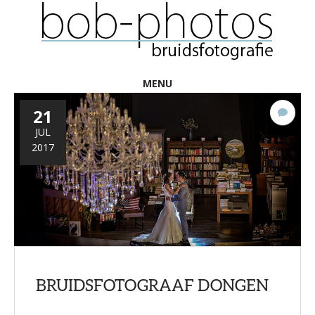
MENU
21
7
react
JUL
2017
BRUIDSFOTOGRAAF DONGEN